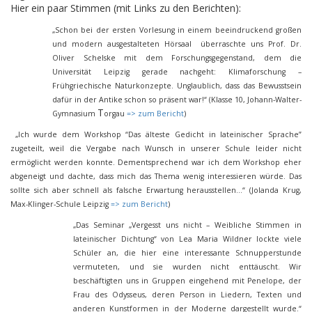
Hier ein paar Stimmen (mit Links zu den Berichten):
„Schon bei der ersten Vorlesung in einem beeindruckend großen
und modern ausgestalteten Hörsaal überraschte uns Prof. Dr.
Oliver Schelske mit dem Forschungsgegenstand, dem die
Universität Leipzig gerade nachgeht: Klimaforschung –
Frühgriechische Naturkonzepte. Unglaublich, dass das Bewusstsein
dafür in der Antike schon so präsent war!“ (Klasse 10, Johann-Walter-
T
Gymnasium
orgau
=> zum Bericht
)
„Ich wurde dem Workshop “Das älteste Gedicht in lateinischer Sprache”
zugeteilt, weil die Vergabe nach Wunsch in unserer Schule leider nicht
ermöglicht werden konnte. Dementsprechend war ich dem Workshop eher
abgeneigt und dachte, dass mich das Thema wenig interessieren würde. Das
sollte sich aber schnell als falsche Erwartung herausstellen...“ (Jolanda Krug,
Max-Klinger-Schule Leipzig
=> zum Bericht
)
„Das Seminar „Vergesst uns nicht – Weibliche Stimmen in
lateinischer Dichtung“ von Lea Maria Wildner lockte viele
Schüler an, die hier eine interessante Schnupperstunde
vermuteten, und sie wurden nicht enttäuscht. Wir
beschäftigten uns in Gruppen eingehend mit Penelope, der
Frau des Odysseus, deren Person in Liedern, Texten und
anderen Kunstformen in der Moderne dargestellt wurde.“