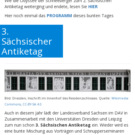
Wie die Odyssee der Schneeberger zum 2. Sächsischen
Antiketag weiterging und endete, lesen Sie
HIER
Hier noch einmal das
PROGRAMM
dieses bunten Tages
3.
Sächsischer
Antiketag
Bild: Dresden, Inschrift im Innenhof des Residenzschlosses. Quelle:
Wikimedia
Commons
,
CC-BY-SA 4.0
Auch in diesem Jahr lädt der Landesverband Sachsen im DAV in
Zusammenarbeit mit den Universitäten Dresden und Leipzig
zum nun schon
3. Sächsischen Antiketag
ein. Wieder wird es
eine bunte Mischung aus Vorträgen und Schnupperseminaren