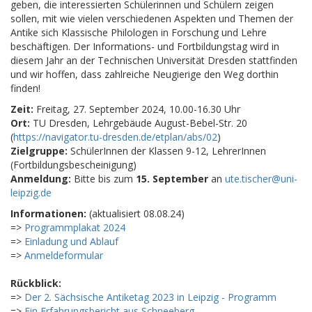
geben, die interessierten Schülerinnen und Schülern zeigen
sollen, mit wie vielen verschiedenen Aspekten und Themen der
Antike sich Klassische Philologen in Forschung und Lehre
beschäftigen. Der Informations- und Fortbildungstag wird in
diesem Jahr an der Technischen Universität Dresden stattfinden
und wir hoffen, dass zahlreiche Neugierige den Weg dorthin
finden!
Zeit:
Freitag, 27. September 2024, 10.00-16.30 Uhr
Ort:
TU Dresden, Lehrgebäude August-Bebel-Str. 20
(
https://navigator.tu-dresden.de/etplan/abs/02
)
Zielgruppe:
SchülerInnen der Klassen 9-12, LehrerInnen
(Fortbildungsbescheinigung)
Anmeldung:
Bitte bis zum
15. September
an
ute.tischer@uni-
leipzig.de
Informationen:
(aktualisiert 08.08.24)
=>
Programmplakat 2024
=>
Einladung und Ablauf
=>
Anmeldeformular
Rückblick:
=>
Der 2. Sächsische Antiketag 2023 in Leipzig - Programm
=>
Ein Erfahrungsbericht aus Schneeberg