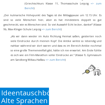
(Griechischkurs Klasse 11, Thomasschule Leipzig
=> zum
Bericht
)
„Der kulinarische Höhepunkt des Tages ist die Mittagspause um 12.15 Uhr. Es
sind so viele Menschen hier, aber es hat mindestens doppelt so gut
geschmeckt, wie es Menschen sind. So viel Auswahl! Echt lecker, danke!“ (Klasse
9b, Max-Klinger-Schule Leipzig
=> zum Bericht
)
„Als wir dann wieder im Auto Richtung Heimat saßen, geisterten noch
viele Eindrücke durch meinen Kopf: Die Antike wirkte so lebendig und
nahbar während wir dort waren und dass es im Bereich Antike nochmal
so eine große Themenvielfalt gibt, hätte ich nie erwartet. Am Ende fühlte
es sich wie ein Film-Marathon voller Eindrücke an.“ (Klasse 9, Gymnasium
am Sandberg Wilkau-Haßlau
=> zum Bericht
)
Ideentauschbörse
Alte Sprachen