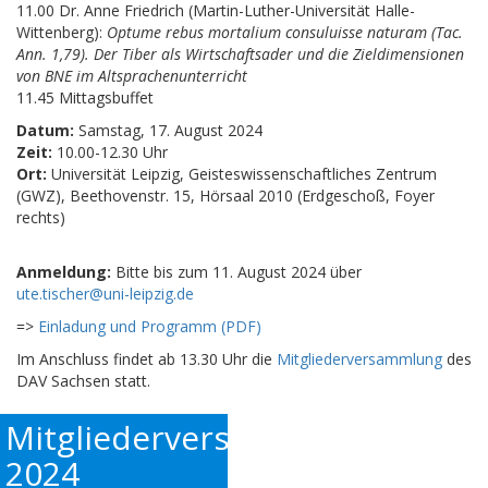
11.00 Dr. Anne Friedrich (Martin-Luther-Universität Halle-
Wittenberg):
Optume rebus mortalium consuluisse naturam (Tac.
Ann. 1,79). Der Tiber als Wirtschaftsader und die Zieldimensionen
von BNE im Altsprachenunterricht
11.45 Mittagsbuffet
Datum:
Samstag, 17. August 2024
Zeit:
10.00-12.30 Uhr
Ort:
Universität Leipzig, Geisteswissenschaftliches Zentrum
(GWZ), Beethovenstr. 15, Hörsaal 2010 (Erdgeschoß, Foyer
rechts)
Anmeldung:
Bitte bis zum 11. August 2024 über
ute.tischer@uni-leipzig.de
=>
Einladung und Programm (PDF)
Im Anschluss findet ab 13.30 Uhr die
Mitgliederversammlung
des
DAV Sachsen statt.
Mitgliederversammlung
2024